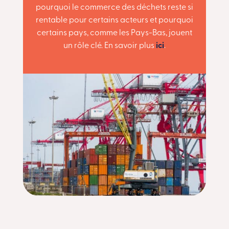
pourquoi le commerce des déchets reste si
rentable pour certains acteurs et pourquoi
certains pays, comme les Pays-Bas, jouent
un rôle clé. En savoir plus
ici
.
Slide1
Slide2
Slide3