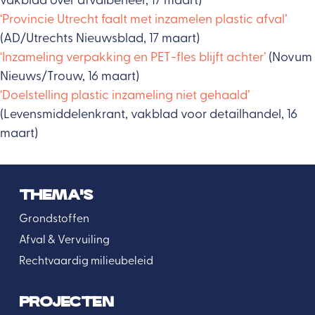
vakblad over afvalbeheer, 17 maart)
‘Provincie Utrecht faalt met inzamelen plastic afval’
(AD/Utrechts Nieuwsblad, 17 maart)
‘Inzameling verpakking en PET-fles blijft achter’
(Novum
Nieuws/Trouw, 16 maart)
‘Doelstelling plastic inzameling niet gehaald’
(Levensmiddelenkrant, vakblad voor detailhandel, 16
maart)
THEMA’S
Grondstoffen
Afval & Vervuiling
Rechtvaardig milieubeleid
PROJECTEN