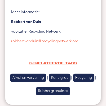
Meer informatie:
Robbert van Duin
voorzitter Recycling Netwerk
robbertvanduin@recyclingnetwerk.org
Gerelateerde tags
Afval en vervuiling
|
Kunstgras
|
Recycling
|
Rubbergranulaat